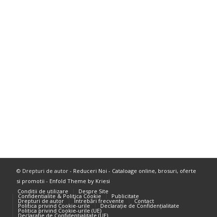
© Drepturi de autor -
Reduceri Noi - Cataloage online, brosuri, oferte
si promotii
-
Enfold Theme by Kriesi
Conditii de utilizare
Despre Site
Confidentialite & Politica Cookie
Publicitate
Drepturi de autor
Întrebări frecvente
Contact
Politica privind Cookie-urile
Declarație de Confidențialitate
Politica privind Cookie-urile (UE)
Declarație de Confidențialitate (UE)