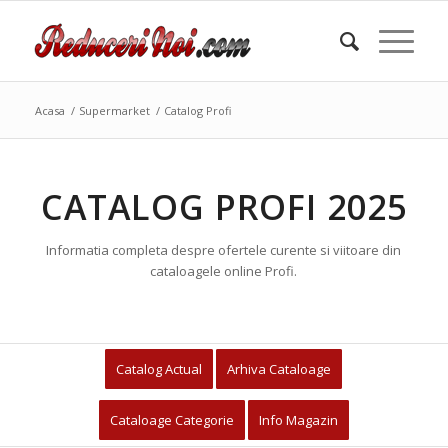
Acasa
/
Supermarket
/
Catalog Profi
CATALOG PROFI 2025
Informatia completa despre ofertele curente si viitoare din
cataloagele online Profi.
Catalog Actual
Arhiva Cataloage
Cataloage Categorie
Info Magazin