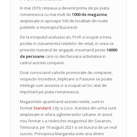
In mai 2019, reteaua a devenit prima de pe piata
romaneasca cu mai mult de
1000 de magazine
,
amplasate in aproape 500 de localitati din toate
judetele si municipiul Bucuresti.
De la inceputul aceluiasi an, Profi a ocupat a treia
pozitie in clasamentul retelelor de retail, in ceea ce
priveste numarul de angajati, insumand peste
16000
de persoane
care isi desfasoara activitatea in
cadrul acestei companii.
Doar cunoscand valorile promovate de companie,
respectiv Incredere, Implicare si Pasiune se poate
intelege cum aceasta si-a ocupat un loc atat de
important pe piata romaneasca.
Magazinele apartinand acestei retele, sunt in
format
Standard
, City si Loco. Acestea din urma sunt
amplasate in afara aglomerarilor urbane. In acest
nou format s-a redeschis magazinul din Savarsin,
Timisoara, pe 19 august 2021 si se bucura de un real
succes. Principesa Margareta este una dintre