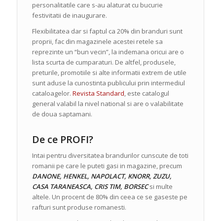
personalitatile care s-au alaturat cu bucurie
festivitatii de inaugurare.
Flexibilitatea dar si faptul ca 20% din branduri sunt
proprii, fac din magazinele acestei retele sa
reprezinte un “bun vecin”, la indemana oricui are o
lista scurta de cumparaturi. De altfel, produsele,
preturile, promotiile si alte informatii extrem de utile
sunt aduse la cunostinta publicului prin intermediul
cataloagelor.
Revista Standard
, este catalogul
general valabil la nivel national si are o valabilitate
de doua saptamani.
De ce PROFI?
Intai pentru diversitatea brandurilor cunscute de toti
romanii pe care le puteti gasi in magazine, precum
DANONE, HENKEL, NAPOLACT, KNORR, ZUZU,
CASA TARANEASCA, CRIS TIM, BORSEC
si multe
altele. Un procent de 80% din ceea ce se gaseste pe
rafturi sunt produse romanesti.