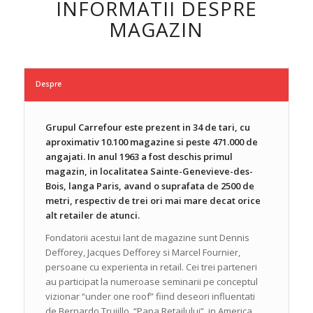
INFORMATII DESPRE
MAGAZIN
Despre
Grupul Carrefour este prezent in 34 de tari, cu
aproximativ 10.100 magazine si peste 471.000 de
angajati. In anul 1963 a fost deschis primul
magazin, in localitatea Sainte-Genevieve-des-
Bois, langa Paris, avand o suprafata de 2500 de
metri, respectiv de trei ori mai mare decat orice
alt retailer de atunci.
Fondatorii acestui lant de magazine sunt Dennis
Defforey, Jacques Defforey si Marcel Fournier,
persoane cu experienta in retail. Cei trei parteneri
au participat la numeroase seminarii pe conceptul
vizionar “under one roof” fiind deseori influentati
de Bernardo Trujillo, “Papa Retailului”, in America.