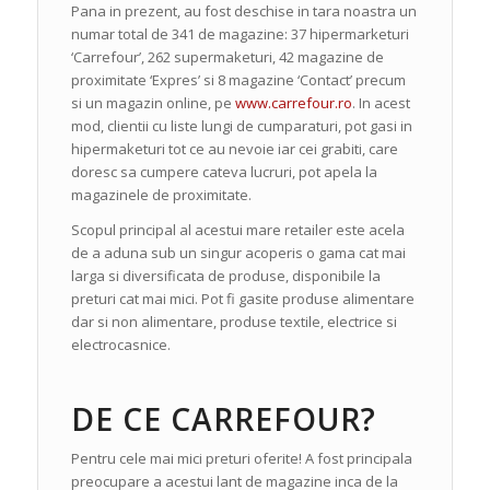
Pana in prezent, au fost deschise in tara noastra un
numar total de 341 de magazine: 37 hipermarketuri
‘Carrefour’, 262 supermaketuri, 42 magazine de
proximitate ‘Expres’ si 8 magazine ‘Contact’ precum
si un magazin online, pe
www.carrefour.ro
. In acest
mod, clientii cu liste lungi de cumparaturi, pot gasi in
hipermaketuri tot ce au nevoie iar cei grabiti, care
doresc sa cumpere cateva lucruri, pot apela la
magazinele de proximitate.
Scopul principal al acestui mare retailer este acela
de a aduna sub un singur acoperis o gama cat mai
larga si diversificata de produse, disponibile la
preturi cat mai mici. Pot fi gasite produse alimentare
dar si non alimentare, produse textile, electrice si
electrocasnice.
DE CE CARREFOUR?
Pentru cele mai mici preturi oferite! A fost principala
preocupare a acestui lant de magazine inca de la