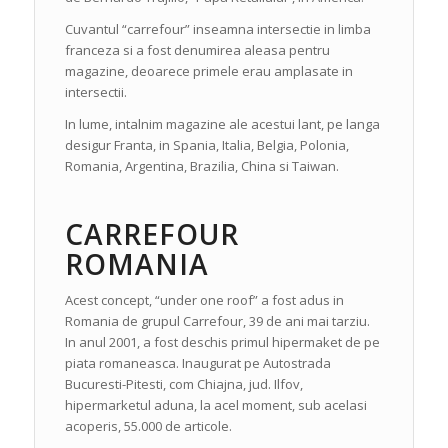
Cuvantul “carrefour” inseamna intersectie in limba
franceza si a fost denumirea aleasa pentru
magazine, deoarece primele erau amplasate in
intersectii.
In lume, intalnim magazine ale acestui lant, pe langa
desigur Franta, in Spania, Italia, Belgia, Polonia,
Romania, Argentina, Brazilia, China si Taiwan.
CARREFOUR
ROMANIA
Acest concept, “under one roof” a fost adus in
Romania de grupul Carrefour, 39 de ani mai tarziu.
In anul 2001, a fost deschis primul hipermaket de pe
piata romaneasca. Inaugurat pe Autostrada
Bucuresti-Pitesti, com Chiajna, jud. Ilfov,
hipermarketul aduna, la acel moment, sub acelasi
acoperis, 55.000 de articole.