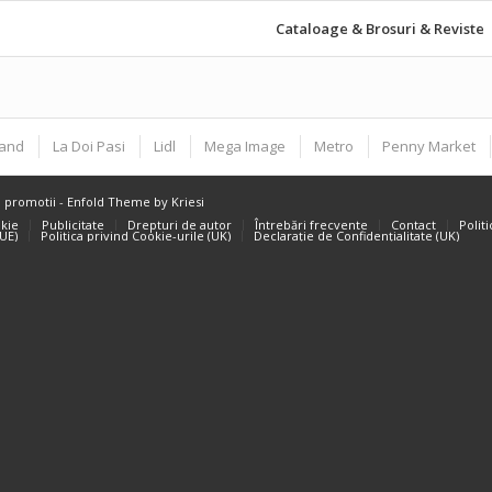
Cataloage & Brosuri & Reviste
land
La Doi Pasi
Lidl
Mega Image
Metro
Penny Market
i promotii
-
Enfold Theme by Kriesi
okie
Publicitate
Drepturi de autor
Întrebări frecvente
Contact
Polit
(UE)
Politica privind Cookie-urile (UK)
Declarație de Confidențialitate (UK)