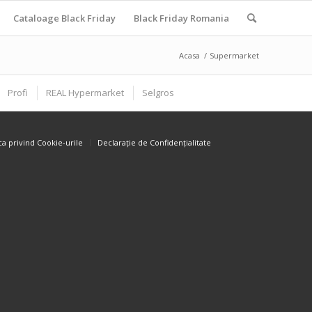
Cataloage Black Friday
Black Friday Romania
Acasa
/
Supermarket
Profi
REAL Hypermarket
Selgros
ica privind Cookie-urile
Declarație de Confidențialitate