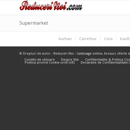
Supermarket
Auchan
Carrefour
Cora
Kauf
© Drepturi de autor -
Reduceri Noi - Cataloage online, brosuri, oferte s
Conditii de utilizare
Despre Site
Confidentialite & Politica Co
Politica privind Cookie-urile (UE)
Declarație de Confidențialitate 