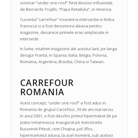
vizionar “under one roof” fiind deseori influentati
de Bernardo Trujillo, “Papa Retailului”, in America.
Cuvantul “carrefour” inseamna intersectie in limba
franceza si a fost denumirea aleasa pentru
magazine, deoarece primele erau amplasate in
intersectii.
In lume, intalnim magazine ale acestui lant, pe langa
desigur Franta, in Spania, Italia, Belgia, Polonia,
Romania, Argentina, Brazilia, China si Taiwan.
CARREFOUR
ROMANIA
Acest concept, “under one roof” a fost adus in
Romania de grupul Carrefour, 39 de ani mai tarziu.
In anul 2001, a fost deschis primul hipermaket de pe
piata romaneasca. Inaugurat pe Autostrada
Bucuresti-Pitesti, com Chiajna, jud. Ilfov,
hipermarketul aduna, la acel moment, sub acelasi