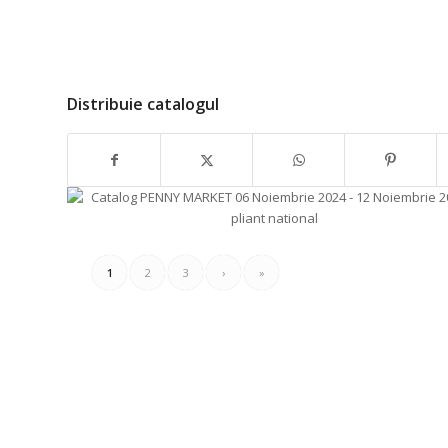
Distribuie catalogul
1
2
3
›
»