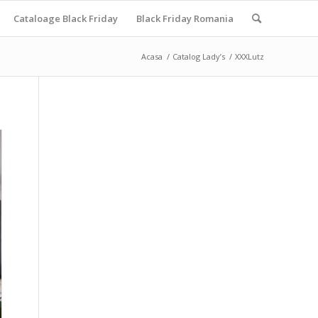
Cataloage Black Friday
Black Friday Romania
Acasa
/
Catalog Lady’s
/
XXXLutz