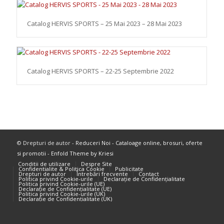
Catalog HERVIS SPORTS – 25 Mai 2023 – 28 Mai 2023
Catalog HERVIS SPORTS – 22-25 Septembrie 2022
© Drepturi de autor -
Reduceri Noi - Cataloage online, brosuri, oferte
si promotii
-
Enfold Theme by Kriesi
Conditii de utilizare
Despre Site
Confidentialite & Politica Cookie
Publicitate
Drepturi de autor
Întrebări frecvente
Contact
Politica privind Cookie-urile
Declarație de Confidențialitate
Politica privind Cookie-urile (UE)
Declarație de Confidențialitate (UE)
Politica privind Cookie-urile (UK)
Declarație de Confidențialitate (UK)