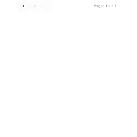
Pagina 1 din 3
1
2
3