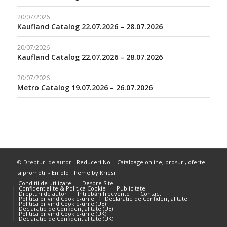
20/07/2026
Kaufland Catalog 22.07.2026 – 28.07.2026
20/07/2026
Kaufland Catalog 22.07.2026 – 28.07.2026
20/07/2026
Metro Catalog 19.07.2026 – 26.07.2026
© Drepturi de autor -
Reduceri Noi - Cataloage online, brosuri, oferte
si promotii
-
Enfold Theme by Kriesi
Conditii de utilizare
Despre Site
Confidentialite & Politica Cookie
Publicitate
Drepturi de autor
Întrebări frecvente
Contact
Politica privind Cookie-urile
Declarație de Confidențialitate
Politica privind Cookie-urile (UE)
Declarație de Confidențialitate (UE)
Politica privind Cookie-urile (UK)
Declarație de Confidențialitate (UK)