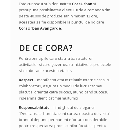
Este cunoscut sub denumirea
CoraUrban
si
presupune posibilitatea clientului de a comanda din
peste 40.000 de produse, iar in maxim 12 ore,
aceastea sa fie disponibile la punctul de ridicare
CoraUrban Avangarde
.
DE CE CORA?
Pentru principiile care stau la baza tuturor
activitatilor si care guverneaza initiativele, proiectele
si colaborarile acestui retailer.
Respect
– manifestat atat in relatiile interne cat si cu
colaboratorii, asigura un mediu de lucru cat mai
placut si orientat catre succes, atunci cand succesul
inseamna clienti cat mai multumiti.
Responsabilitate
– fiind ghidat de sloganul
“Dedicarea si harnicia sunt cartea noastra de vizita”
brandul depune permanent eforturi considerabile
pentru respectarea promisiunilor facute si pentru