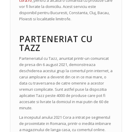
cora.ro
, pentru a alcatui o comanda cu produse care
vor fi livrate la domiciliu. Acest serviciu este
disponibil pentru Bucuresti, Constanta, Cluj, Bacau,
Ploiesti si localitatile limitrofe.
PARTENERIAT CU
TAZZ
Parteneriatul cu Tazz, anuntat printr-un comunicat
de presa din 6 august 2021, demonstreaza
deschiderea acestui grup la comertul prin internet, a
carui amploare a devenit din ce in ce mai mare, o
data cu traversarea de catre omenire a acestor
vremuri complicate. Sunt astfel puse la dispozitia
aplicatiei Tazz peste 4000 de produse care pot fi
accesate si livrate la domiciul in mai putin de 60 de
minute.
La inceputul anului 2021 Cora a intrat pe segmentul
de proximitate in Romania, printr-o inedita imbinare
a magazinului de langa casa, cu comertul online.