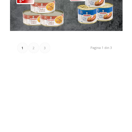
Pagina 1 din 3
1
2
3