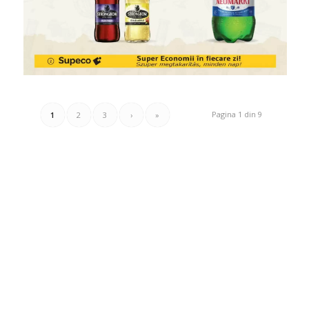
Pagina 1 din 9
1
2
3
›
»