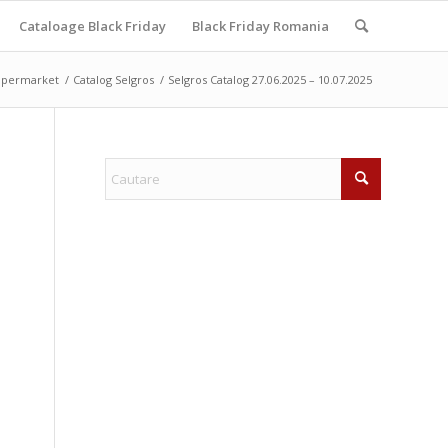
Cataloage Black Friday
Black Friday Romania
upermarket
/
Catalog Selgros
/
Selgros Catalog 27.06.2025 – 10.07.2025