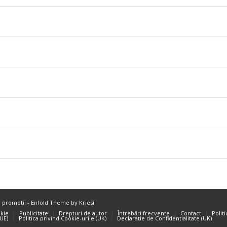
i promotii
-
Enfold Theme by Kriesi
okie
Publicitate
Drepturi de autor
Întrebări frecvente
Contact
Polit
(UE)
Politica privind Cookie-urile (UK)
Declarație de Confidențialitate (UK)