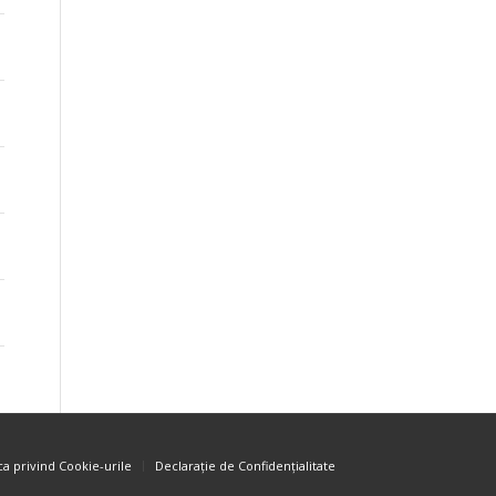
ica privind Cookie-urile
Declarație de Confidențialitate