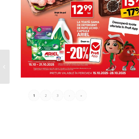
Vitacom Catalog
15.10.2025 – 31.10.2025
1
2
3
›
»