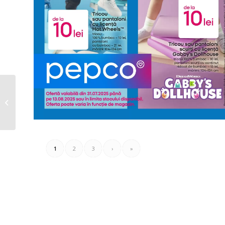
Pizza-Hut Catalog
28.07.2025 – 10.08.2025
1
2
3
›
»