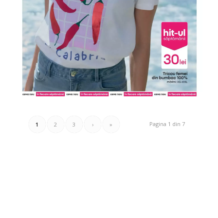
Pagina 1 din 7
1
2
3
›
»