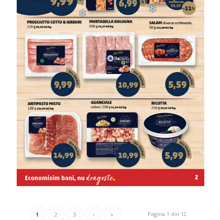
Pagina 1 din 12
1
2
3
›
»