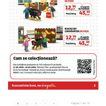
Pagina 1 din 12
1
2
3
›
»