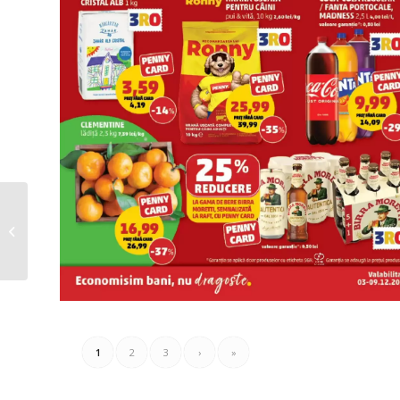
Catalog KAUFLAND 03
Decembrie 2025 – 09
Decembrie 2025 – non
fo...
1
2
3
›
»