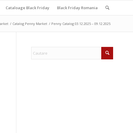
Cataloage Black Friday
Black Friday Romania
arket
/
Catalog Penny Market
/
Penny Catalog 03.12.2025 – 09.12.2025