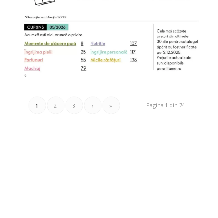
Pagina 1 din 74
1
2
3
›
»