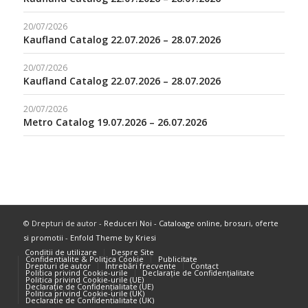
20/07/2026
Kaufland Catalog 22.07.2026 – 28.07.2026
20/07/2026
Kaufland Catalog 22.07.2026 – 28.07.2026
20/07/2026
Metro Catalog 19.07.2026 – 26.07.2026
© Drepturi de autor -
Reduceri Noi - Cataloage online, brosuri, oferte
si promotii
-
Enfold Theme by Kriesi
Conditii de utilizare
Despre Site
Confidentialite & Politica Cookie
Publicitate
Drepturi de autor
Întrebări frecvente
Contact
Politica privind Cookie-urile
Declarație de Confidențialitate
Politica privind Cookie-urile (UE)
Declarație de Confidențialitate (UE)
Politica privind Cookie-urile (UK)
Declarație de Confidențialitate (UK)