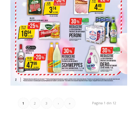
Pagina 1 din 12
1
2
3
›
»