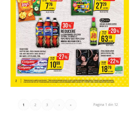
Pagina 1 din 12
1
2
3
›
»