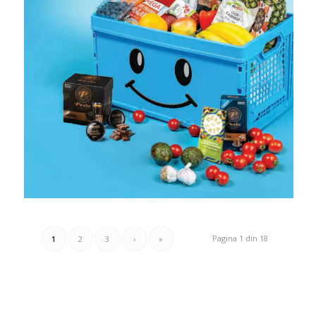
Pagina 1 din 18
1
2
3
›
»