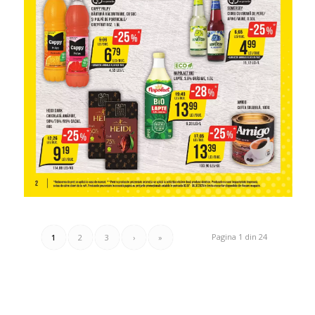
Pagina 1 din 24
1
2
3
›
»