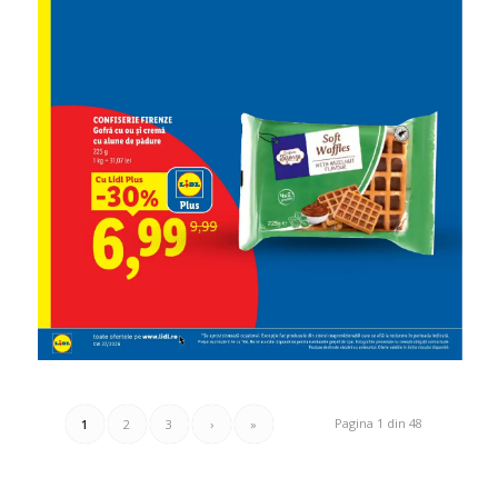
Pagina 1 din 48
1
2
3
›
»