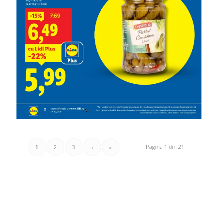
Pagina 1 din 21
1
2
3
›
»