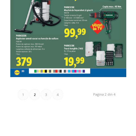
Pagina 2 din 4
1
2
3
4