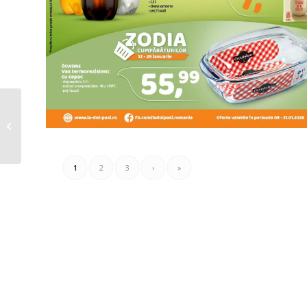
Unicarm Catalog
02.01.2026 – 04.01.2026
1
2
3
›
»