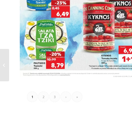
Unicarm Catalog
29.03.2026 – 05.04.2026
1
2
3
›
»