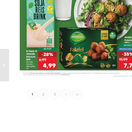
Lidl Catalog 16.02.2026
– 22.02.2026
1
2
3
›
»