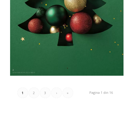
Pagina 1 din 16
1
2
3
›
»