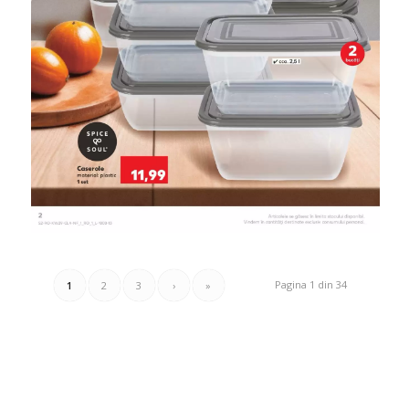
Pagina 1 din 34
1
2
3
›
»