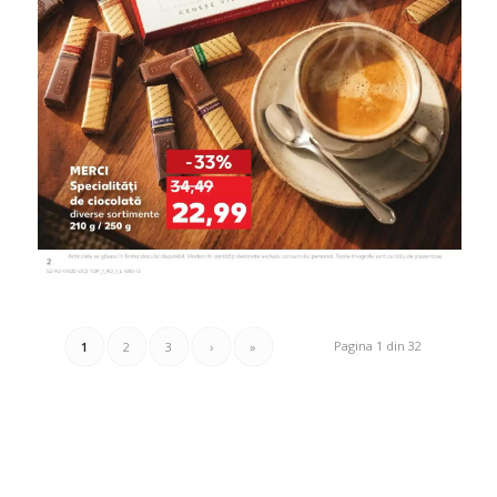
Pagina 1 din 32
1
2
3
›
»