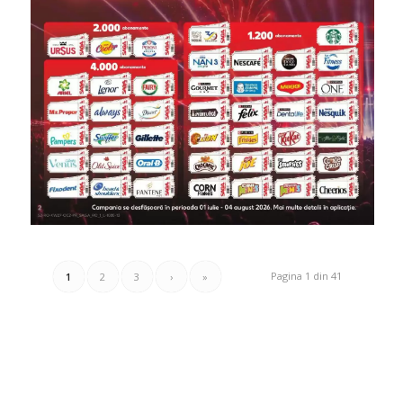
Pagina 1 din 41
1
2
3
›
»