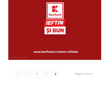
Pagina 6 din 6
«
‹
4
5
6