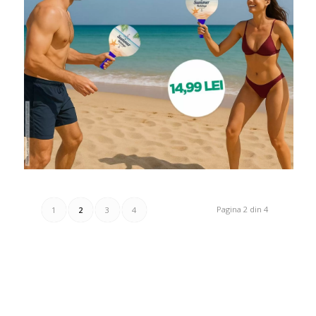
Pagina 2 din 4
1
2
3
4