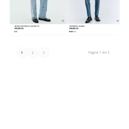
Pagina 1 din 3
1
2
3