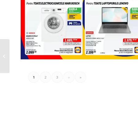
Farmasi Catalog
08.10.2025 – 21.10.2025
1
2
3
›
»