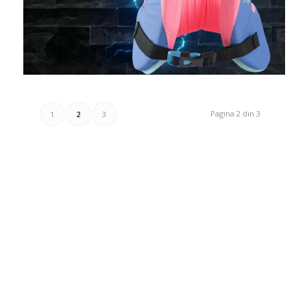
Pagina 2 din 3
1
2
3