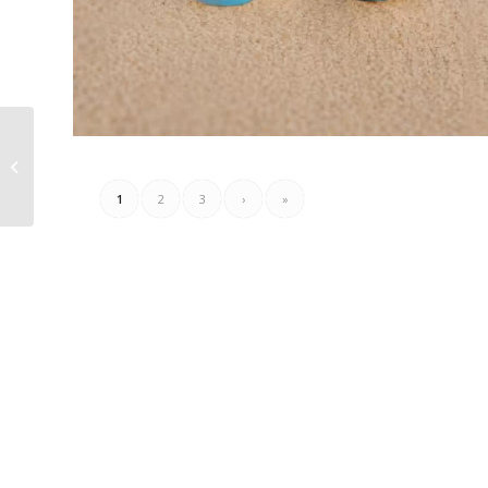
Presto-Romania
Catalog 25.07.2025 –
13.08.2025
1
2
3
›
»