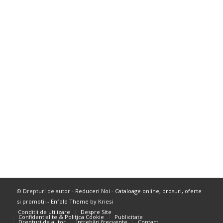
© Drepturi de autor -
Reduceri Noi - Cataloage online, brosuri, oferte
si promotii
-
Enfold Theme by Kriesi
Conditii de utilizare
Despre Site
Confidentialite & Politica Cookie
Publicitate
Drepturi de autor
Întrebări frecvente
Contact