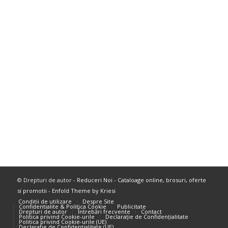
© Drepturi de autor -
Reduceri Noi - Cataloage online, brosuri, oferte
si promotii
-
Enfold Theme by Kriesi
Conditii de utilizare
Despre Site
Confidentialite & Politica Cookie
Publicitate
Drepturi de autor
Întrebări frecvente
Contact
Politica privind Cookie-urile
Declarație de Confidențialitate
Politica privind Cookie-urile (UE)
Declarație de Confidențialitate (UE)