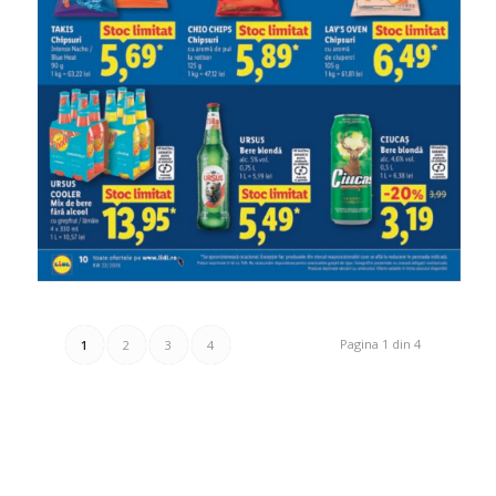
Pagina 1 din 4
1
2
3
4