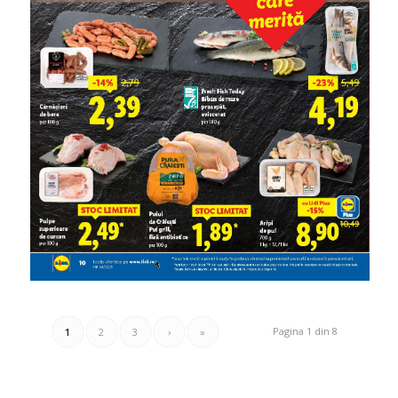
Pagina 1 din 8
1
2
3
›
»