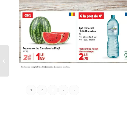
Oriflame Catalog
19.08.2025 – 09.09.2025
1
2
3
›
»