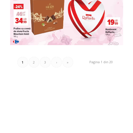
Pagina 1 din 20
1
2
3
›
»