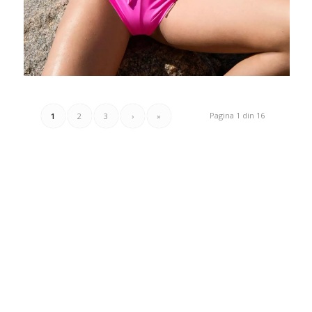
Pagina 1 din 16
1
2
3
›
»