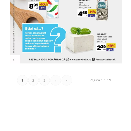
Pagina 1 din 9
1
2
3
›
»