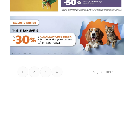
Pagina 1 din 4
1
2
3
4